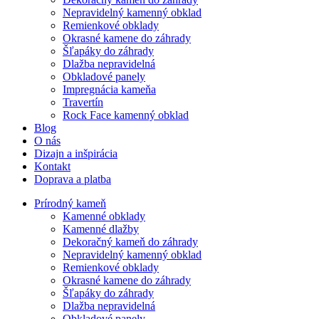
Nepravidelný kamenný obklad
Remienkové obklady
Okrasné kamene do záhrady
Šľapáky do záhrady
Dlažba nepravidelná
Obkladové panely
Impregnácia kameňa
Travertín
Rock Face kamenný obklad
Blog
O nás
Dizajn a inšpirácia
Kontakt
Doprava a platba
Prírodný kameň
Kamenné obklady
Kamenné dlažby
Dekoračný kameň do záhrady
Nepravidelný kamenný obklad
Remienkové obklady
Okrasné kamene do záhrady
Šľapáky do záhrady
Dlažba nepravidelná
Obkladové panely