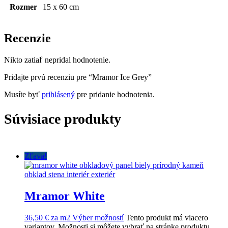
Rozmer
15 x 60 cm
Recenzie
Nikto zatiaľ nepridal hodnotenie.
Pridajte prvú recenziu pre “Mramor Ice Grey”
Musíte byť
prihlásený
pre pridanie hodnotenia.
Súvisiace produkty
Zľava!
Mramor White
36,50
€
za
m
2
Výber možností
Tento produkt má viacero
variantov. Možnosti si môžete vybrať na stránke produktu.