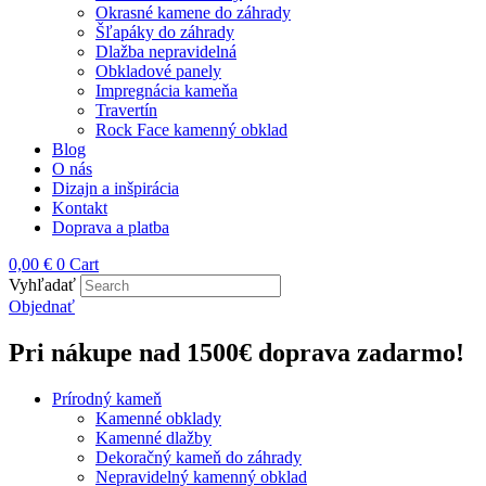
Okrasné kamene do záhrady
Šľapáky do záhrady
Dlažba nepravidelná
Obkladové panely
Impregnácia kameňa
Travertín
Rock Face kamenný obklad
Blog
O nás
Dizajn a inšpirácia
Kontakt
Doprava a platba
0,00
€
0
Cart
Vyhľadať
Objednať
Pri nákupe nad 1500€ doprava zadarmo!
Prírodný kameň
Kamenné obklady
Kamenné dlažby
Dekoračný kameň do záhrady
Nepravidelný kamenný obklad