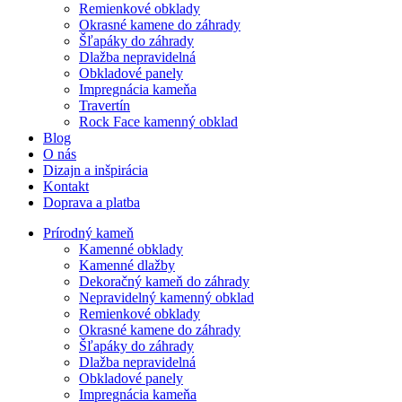
Remienkové obklady
Okrasné kamene do záhrady
Šľapáky do záhrady
Dlažba nepravidelná
Obkladové panely
Impregnácia kameňa
Travertín
Rock Face kamenný obklad
Blog
O nás
Dizajn a inšpirácia
Kontakt
Doprava a platba
Prírodný kameň
Kamenné obklady
Kamenné dlažby
Dekoračný kameň do záhrady
Nepravidelný kamenný obklad
Remienkové obklady
Okrasné kamene do záhrady
Šľapáky do záhrady
Dlažba nepravidelná
Obkladové panely
Impregnácia kameňa