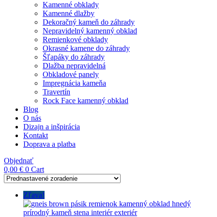
Kamenné obklady
Kamenné dlažby
Dekoračný kameň do záhrady
Nepravidelný kamenný obklad
Remienkové obklady
Okrasné kamene do záhrady
Šľapáky do záhrady
Dlažba nepravidelná
Obkladové panely
Impregnácia kameňa
Travertín
Rock Face kamenný obklad
Blog
O nás
Dizajn a inšpirácia
Kontakt
Doprava a platba
Objednať
0,00
€
0
Cart
Zľava!