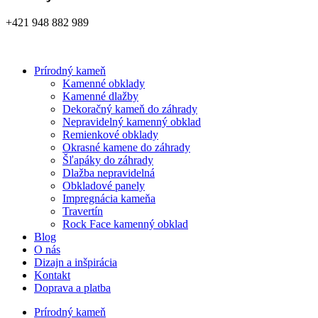
+421 948 882 989
Prírodný kameň
Kamenné obklady
Kamenné dlažby
Dekoračný kameň do záhrady
Nepravidelný kamenný obklad
Remienkové obklady
Okrasné kamene do záhrady
Šľapáky do záhrady
Dlažba nepravidelná
Obkladové panely
Impregnácia kameňa
Travertín
Rock Face kamenný obklad
Blog
O nás
Dizajn a inšpirácia
Kontakt
Doprava a platba
Prírodný kameň