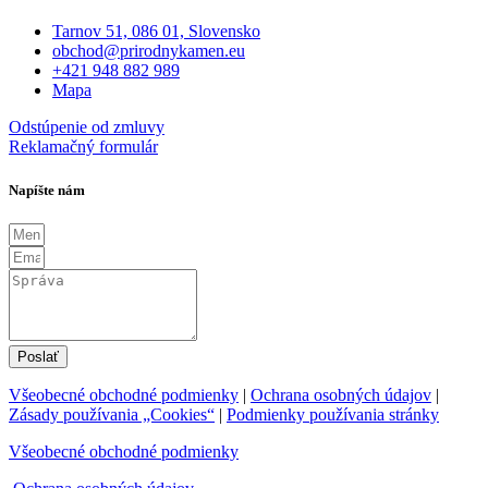
Tarnov 51, 086 01, Slovensko
obchod@prirodnykamen.eu
+421 948 882 989
Mapa
Odstúpenie od zmluvy
Reklamačný formulár
Napíšte nám
Poslať
Všeobecné obchodné podmienky
|
Ochrana osobných údajov
|
Zásady používania „Cookies“
|
Podmienky používania stránky
Všeobecné obchodné podmienky