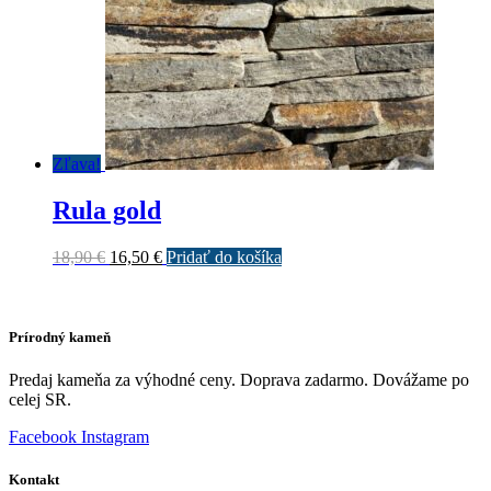
Zľava!
Rula gold
Pôvodná
Aktuálna
18,90
€
16,50
€
Pridať do košíka
cena
cena
bola:
je:
18,90 €.
16,50 €.
Prírodný kameň
Predaj kameňa za výhodné ceny. Doprava zadarmo. Dovážame po
celej SR.
Facebook
Instagram
Kontakt