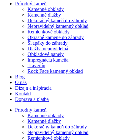
Prírodný kameň
Kamenné obklady
Kamenné dlažby
Dekoračný kameň do záhrady
Nepravidelný kamenný obklad
Remienkové obklady
Okrasné kamene do záhrady
Šľapáky do záhrady
Dlažba nepravidelná
Obkladové panely
Impregnácia kameňa
Travertín
Rock Face kamenný obklad
Blog
O nás
Dizajn a inšpirácia
Kontakt
Doprava a platba
Prírodný kameň
Kamenné obklady
Kamenné dlažby
Dekoračný kameň do záhrady
Nepravidelný kamenný obklad
Remienkové obklady