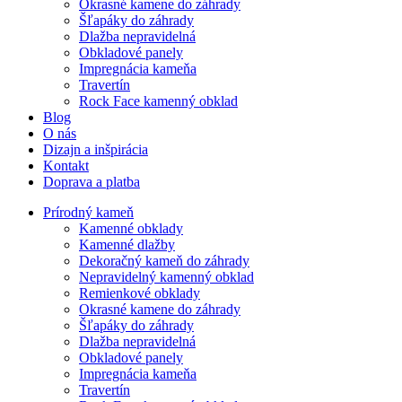
Okrasné kamene do záhrady
Šľapáky do záhrady
Dlažba nepravidelná
Obkladové panely
Impregnácia kameňa
Travertín
Rock Face kamenný obklad
Blog
O nás
Dizajn a inšpirácia
Kontakt
Doprava a platba
Prírodný kameň
Kamenné obklady
Kamenné dlažby
Dekoračný kameň do záhrady
Nepravidelný kamenný obklad
Remienkové obklady
Okrasné kamene do záhrady
Šľapáky do záhrady
Dlažba nepravidelná
Obkladové panely
Impregnácia kameňa
Travertín