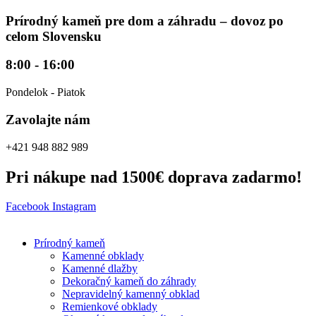
Preskočiť
Prírodný kameň pre dom a záhradu – dovoz po
na
celom Slovensku
obsah
8:00 - 16:00
Pondelok - Piatok
Zavolajte nám
+421 948 882 989
Pri nákupe nad 1500€ doprava zadarmo!
Facebook
Instagram
Prírodný kameň
Kamenné obklady
Kamenné dlažby
Dekoračný kameň do záhrady
Nepravidelný kamenný obklad
Remienkové obklady