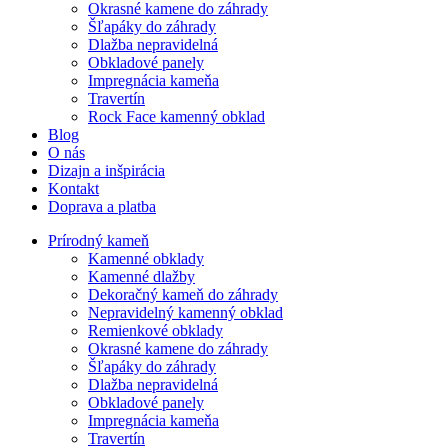
Okrasné kamene do záhrady
Šľapáky do záhrady
Dlažba nepravidelná
Obkladové panely
Impregnácia kameňa
Travertín
Rock Face kamenný obklad
Blog
O nás
Dizajn a inšpirácia
Kontakt
Doprava a platba
Prírodný kameň
Kamenné obklady
Kamenné dlažby
Dekoračný kameň do záhrady
Nepravidelný kamenný obklad
Remienkové obklady
Okrasné kamene do záhrady
Šľapáky do záhrady
Dlažba nepravidelná
Obkladové panely
Impregnácia kameňa
Travertín