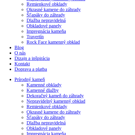
Remienkové obklady
Okrasné kamene do záhrady
Šľapáky do záhrady
Dlažba nepravidelná
Obkladové panely
Impregnácia kameňa
Travertín
Rock Face kamenný obklad
Blog
O nás
Dizajn a inšpirácia
Kontakt
Doprava a platba
Prírodný kameň
Kamenné obklady
Kamenné dlažby
Dekoračný kameň do záhrady
Nepravidelný kamenný obklad
Remienkové obklady
Okrasné kamene do záhrady
Šľapáky do záhrady
Dlažba nepravidelná
Obkladové panely
Impregnácia kameňa