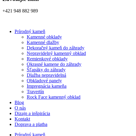
+421 948 882 989
Prírodný kameň
Kamenné obklady
Kamenné dlažby
Dekoračný kameň do záhrady
Nepravidelný kamenný obklad
Remienkové obklady
Okrasné kamene do záhrady
Šľapáky do záhrady
Dlažba nepravidelná
Obkladové panely
Impregnácia kameňa
Travertín
Rock Face kamenný obklad
Blog
O nás
Dizajn a inšpirácia
Kontakt
Doprava a platba
Prírodný kameň