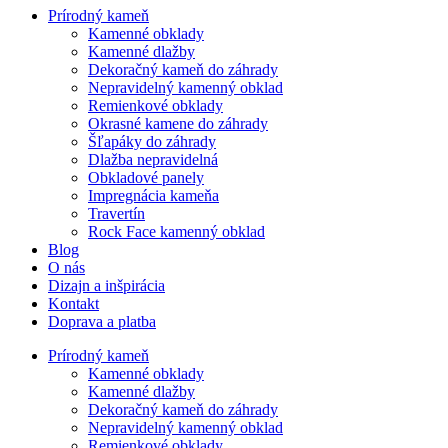
Prírodný kameň
Kamenné obklady
Kamenné dlažby
Dekoračný kameň do záhrady
Nepravidelný kamenný obklad
Remienkové obklady
Okrasné kamene do záhrady
Šľapáky do záhrady
Dlažba nepravidelná
Obkladové panely
Impregnácia kameňa
Travertín
Rock Face kamenný obklad
Blog
O nás
Dizajn a inšpirácia
Kontakt
Doprava a platba
Prírodný kameň
Kamenné obklady
Kamenné dlažby
Dekoračný kameň do záhrady
Nepravidelný kamenný obklad
Remienkové obklady