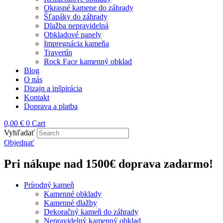
Okrasné kamene do záhrady
Šľapáky do záhrady
Dlažba nepravidelná
Obkladové panely
Impregnácia kameňa
Travertín
Rock Face kamenný obklad
Blog
O nás
Dizajn a inšpirácia
Kontakt
Doprava a platba
0,00
€
0
Cart
Vyhľadať
Objednať
Pri nákupe nad 1500€ doprava zadarmo!
Prírodný kameň
Kamenné obklady
Kamenné dlažby
Dekoračný kameň do záhrady
Nepravidelný kamenný obklad